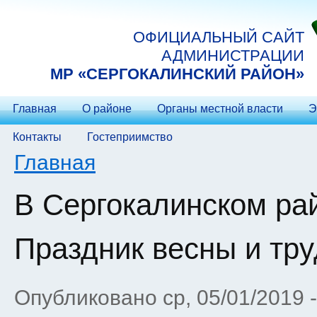
Перейти к основному содержанию
ОФИЦИАЛЬНЫЙ САЙТ
АДМИНИСТРАЦИИ
МP «СЕРГОКАЛИНСКИЙ РАЙОН»
Главная
О районе
Органы местной власти
Э
Контакты
Гостеприимство
Вы здесь
Главная
В Сергокалинском ра
Праздник весны и тр
Опубликовано ср, 05/01/2019 