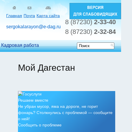
Главная
Почта
Карта сайта
8 (87230)
2-33-40
sergokalarayon@e-dag.ru
8 (87230)
2-32-84
Кадровая работа
Форма
поиска
Мой Дагестан
Решаем вместе
Не убран мусор, яма на дороге, не горит
фонарь? Столкнулись с проблемой — сообщите
о ней!
Сообщить о проблеме