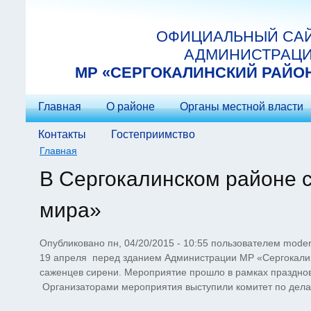
Перейти к основному содержанию
ОФИЦИАЛЬНЫЙ СА
АДМИНИСТРАЦ
МP «СЕРГОКАЛИНСКИЙ РАЙО
Главная
О районе
Органы местной власти
Контакты
Гостеприимство
Главная
Вы здесь
В Сергокалинском районе 
мира»
Опубликовано пн, 04/20/2015 - 10:55 пользователем
moder
19 апреля перед зданием Администрации МР «Сергокалин
саженцев сирени. Мероприятие прошло в рамках празднов
Организаторами мероприятия выступили комитет по дела