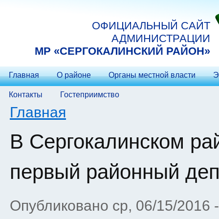
Перейти к основному содержанию
ОФИЦИАЛЬНЫЙ САЙТ
АДМИНИСТРАЦИИ
МP «СЕРГОКАЛИНСКИЙ РАЙОН»
Главная
О районе
Органы местной власти
Э
Контакты
Гостеприимство
Вы здесь
Главная
В Сергокалинском ра
первый районный деп
Опубликовано ср, 06/15/2016 