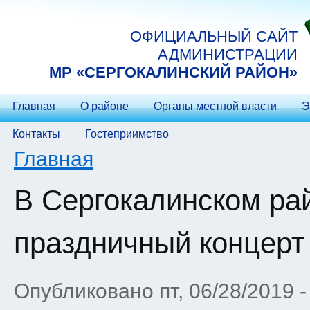
Перейти к основному содержанию
ОФИЦИАЛЬНЫЙ САЙТ
АДМИНИСТРАЦИИ
МP «СЕРГОКАЛИНСКИЙ РАЙОН»
Главная
О районе
Органы местной власти
Э
Контакты
Гостеприимство
Вы здесь
Главная
В Сергокалинском ра
праздничный концерт
Опубликовано пт, 06/28/2019 