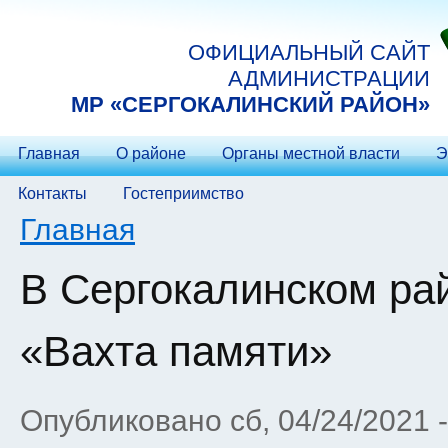
Перейти к основному содержанию
ОФИЦИАЛЬНЫЙ САЙТ
АДМИНИСТРАЦИИ
МP «СЕРГОКАЛИНСКИЙ РАЙОН»
Главная
О районе
Органы местной власти
Э
Контакты
Гостеприимство
Вы здесь
Главная
В Сергокалинском ра
«Вахта памяти»
Опубликовано сб, 04/24/2021 