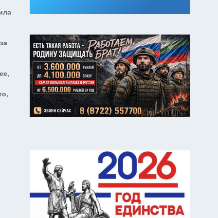
ила
за
ее,
то,