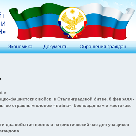
ЙТ
ИИ
Н»
Экономика
Документы
Обращения граждан
»
tor
ецко-фашистских войск в Сталинградской битве. 8 февраля -
аны со страшным словом «война», беспощадным и жестоким.
два события провела патриотический час для учащихся
агандова.