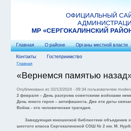
Перейти к основному содержанию
ОФИЦИАЛЬНЫЙ СА
АДМИНИСТРАЦ
МP «СЕРГОКАЛИНСКИЙ РАЙО
Главная
О районе
Органы местной власти
Контакты
Гостеприимство
Главная
Вы здесь
«Вернемся памятью назад
Опубликовано вт, 02/13/2024 - 09:34 пользователем
modera
2 февраля – День разгрома советскими войсками нем
День юного героя – антифашиста. Две эти даты связ
Война - это человеческая трагедия.
Заведующая юношеской библиотеки объединив эти 
шестого класса Сергокалинской СОШ № 2 им. М. Нурб