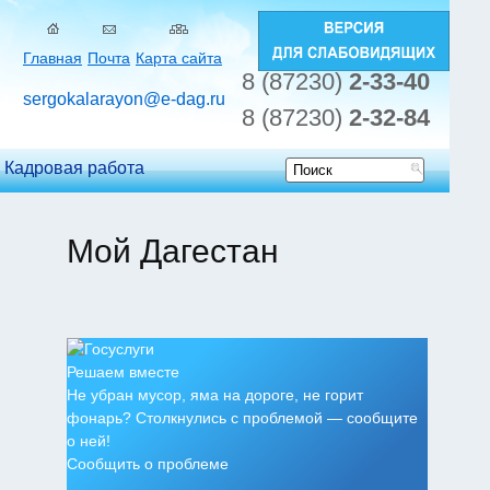
Главная
Почта
Карта сайта
8 (87230)
2-33-40
sergokalarayon@e-dag.ru
8 (87230)
2-32-84
Кадровая работа
Форма
поиска
Мой Дагестан
Решаем вместе
Не убран мусор, яма на дороге, не горит
фонарь? Столкнулись с проблемой — сообщите
о ней!
Сообщить о проблеме