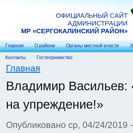
Перейти к основному содержанию
ОФИЦИАЛЬНЫЙ САЙТ
АДМИНИСТРАЦИИ
МP «СЕРГОКАЛИНСКИЙ РАЙОН»
Главная
О районе
Органы местной власти
Э
Контакты
Гостеприимство
Вы здесь
Главная
Владимир Васильев:
на упреждение!»
Опубликовано ср, 04/24/2019 