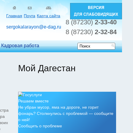
Главная
Почта
Карта сайта
8 (87230)
2-33-40
sergokalarayon@e-dag.ru
8 (87230)
2-32-84
Кадровая работа
Форма
поиска
Мой Дагестан
Решаем вместе
Не убран мусор, яма на дороге, не горит
истра
фонарь? Столкнулись с проблемой — сообщите
ора
о ней!
воих
Сообщить о проблеме
е