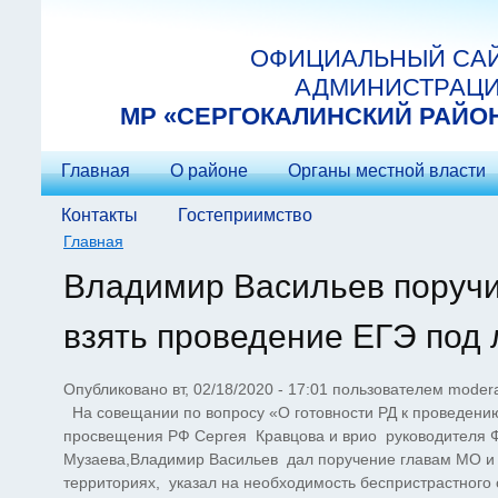
Перейти к основному содержанию
ОФИЦИАЛЬНЫЙ СА
АДМИНИСТРАЦ
МP «СЕРГОКАЛИНСКИЙ РАЙО
Главная
О районе
Органы местной власти
Контакты
Гостеприимство
Главная
Вы здесь
Владимир Васильев поручи
взять проведение ЕГЭ под
Опубликовано вт, 02/18/2020 - 17:01 пользователем
modera
На совещании по вопросу «О готовности РД к проведению 
просвещения РФ Сергея Кравцова и врио руководителя Ф
Музаева,Владимир Васильев дал поручение главам МО и г
территориях, указал на необходимость беспристрастного 