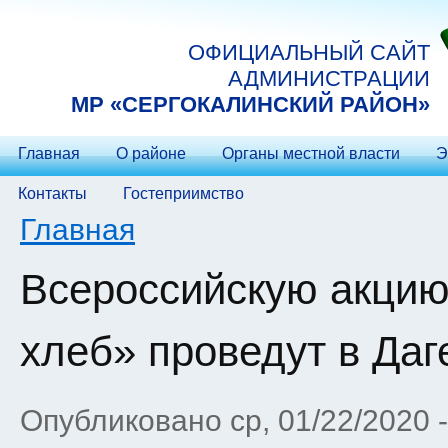
Перейти к основному содержанию
ОФИЦИАЛЬНЫЙ САЙТ
АДМИНИСТРАЦИИ
МP «СЕРГОКАЛИНСКИЙ РАЙОН»
Главная
О районе
Органы местной власти
Э
Контакты
Гостеприимство
Вы здесь
Главная
Всероссийскую акци
хлеб» проведут в Даг
Опубликовано ср, 01/22/2020 