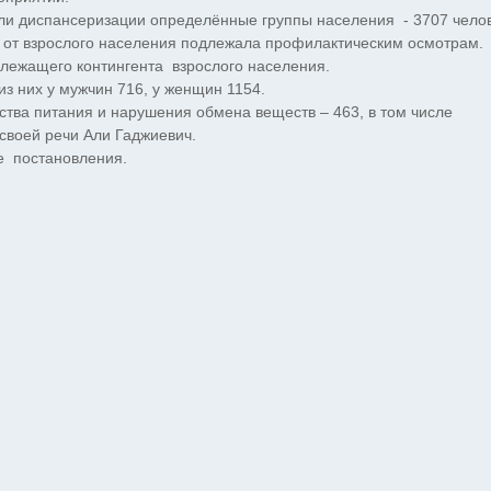
ли диспансеризации определённые группы населения - 3707 чело
 % от взрослого населения подлежала профилактическим осмотрам.
лежащего контингента взрослого населения.
з них у мужчин 716, у женщин 1154.
тва питания и нарушения обмена веществ – 463, в том числе
 своей речи Али Гаджиевич.
е постановления.