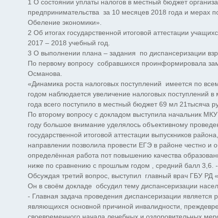
1 О состоянии уплаты налогов в местный бюджет организ
предпринимательства за 10 месяцев 2018 года и мерах п
Обеление экономики».
2 Об итогах государственной итоговой аттестации учащи
2017 – 2018 учебный год.
3 О выполнении плана – задания по диспансеризации взр
По первому вопросу собравшихся проинформировала зам
Османова.
«Динамика роста налоговых поступлений имеется по всем
годом наблюдается увеличение налоговых поступлений в м
года всего поступило в местный бюджет 69 мл 21тысяча р
По второму вопросу с докладом выступила начальник МК
году большое внимание уделялось объективному проведен
государственной итоговой аттестации выпускников района
направлении позволила провести ЕГЭ в районе честно и
определённая работа пот повышению качества образовани
ниже по сравнению с прошлым годом , средний балл 3,6. 
Обсуждая третий вопрос, выступил главный врач ГБУ РД 
Он в своём докладе обсудил тему диспансеризации насе
- Главная задача проведения диспансеризации является
являющихся основной причиной инвалидности, преждевре
своевременного начала лечебных и оздоровительных мер