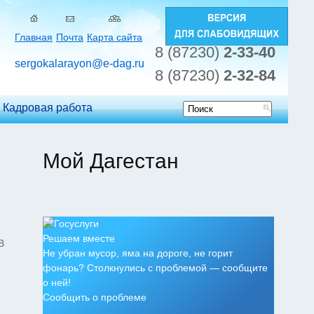
Главная
Почта
Карта сайта
8 (87230)
2-33-40
sergokalarayon@e-dag.ru
8 (87230)
2-32-84
Кадровая работа
Форма
поиска
Мой Дагестан
Решаем вместе
В
Не убран мусор, яма на дороге, не горит
фонарь? Столкнулись с проблемой — сообщите
о ней!
Сообщить о проблеме