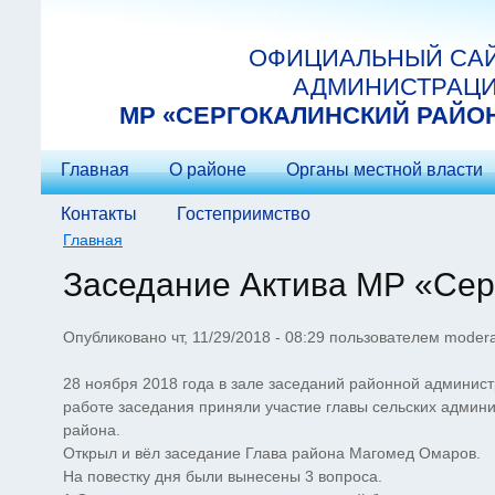
Перейти к основному содержанию
ОФИЦИАЛЬНЫЙ СА
АДМИНИСТРАЦ
МP «СЕРГОКАЛИНСКИЙ РАЙО
Главная
О районе
Органы местной власти
Контакты
Гостеприимство
Главная
Вы здесь
Заседание Актива МР «Сер
Опубликовано чт, 11/29/2018 - 08:29 пользователем
modera
28 ноября 2018 года в зале заседаний районной админис
работе заседания приняли участие главы сельских админи
района.
Открыл и вёл заседание Глава района Магомед Омаров.
На повестку дня были вынесены 3 вопроса.