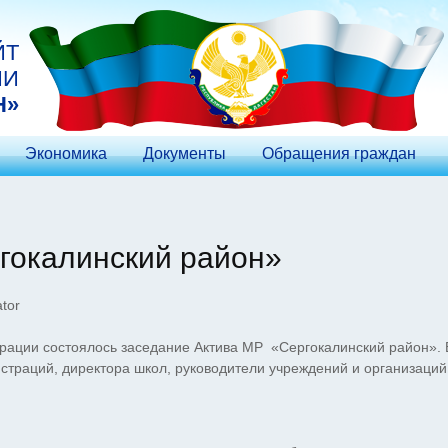
ЙТ
ИИ
Н»
Экономика
Документы
Обращения граждан
гокалинский район»
tor
трации состоялось заседание Актива МР «Сергокалинский район». 
страций, директора школ, руководители учреждений и организаций