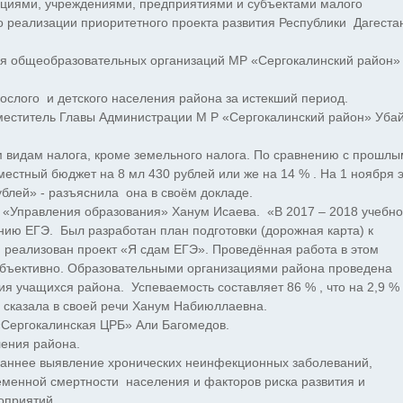
ациями, учреждениями, предприятиями и субъектами малого
о реализации приоритетного проекта развития Республики Дагеста
хся общеобразовательных организаций МР «Сергокалинский район»
ослого и детского населения района за истекший период.
еститель Главы Администрации М Р «Сергокалинский район» Уба
 видам налога, кроме земельного налога. По сравнению с прошлы
естный бюджет на 8 мл 430 рублей или же на 14 % . На 1 ноября э
ублей» - разъяснила она в своём докладе.
У «Управления образования» Ханум Исаева. «В 2017 – 2018 учебн
ию ЕГЭ. Был разработан план подготовки (дорожная карта) к
, реализован проект «Я сдам ЕГЭ». Проведённая работа в этом
 объективно. Образовательными организациями района проведена
я учащихся района. Успеваемость составляет 86 % , что на 2,9 %
- сказала в своей речи Ханум Набиюллаевна.
«Сергокалинская ЦРБ» Али Багомедов.
ления района.
 раннее выявление хронических неинфекционных заболеваний,
менной смертности населения и факторов риска развития и
оприятий.