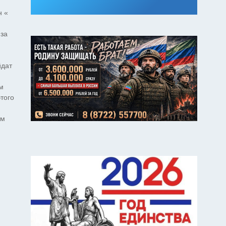
н «
 за
йдат
м
того
ом