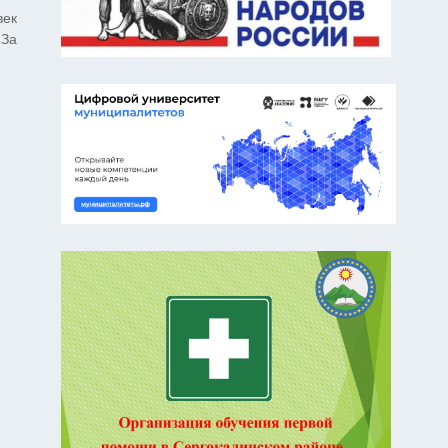
век
 За