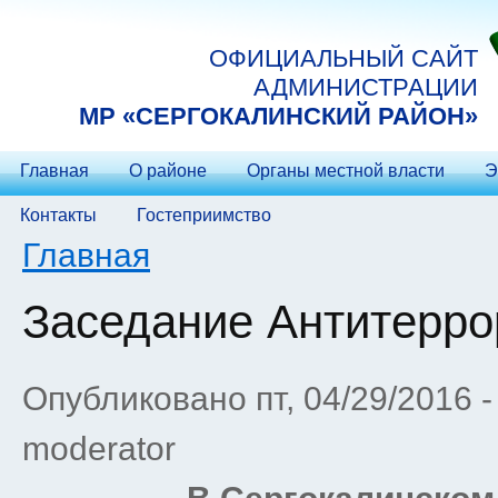
Перейти к основному содержанию
ОФИЦИАЛЬНЫЙ САЙТ
АДМИНИСТРАЦИИ
МP «СЕРГОКАЛИНСКИЙ РАЙОН»
Главная
О районе
Органы местной власти
Э
Контакты
Гостеприимство
Вы здесь
Главная
Заседание Антитерро
Опубликовано пт, 04/29/2016 
moderator