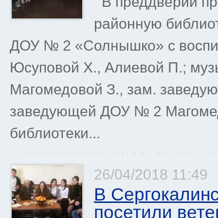
В преддверии пр
районную библиот
ДОУ № 2 «Солнышко» с воспит
Юсуповой Х., Алиевой П.; му
Магомедовой З., зам. заведу
заведующей ДОУ № 2 Магомед
библиотеки...
26/04/2018 11:49
В Сергокалин
посетили вете