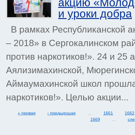
акцию «Молоде
и уроки добра
В рамках Республиканской а
– 2018» в Сергокалинском р
против наркотиков!». 24 и 25
Аялизимахинской, Мюрегинско
Аймаумахинской школ прошла
наркотиков!». Целью акции...
« первая
‹ предыдущая
…
1661
1662
1669
…
сле