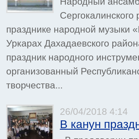
Народный ансамб
Сергокалинского 
празднике народной музыки «И
Уркарах Дахадаевского район
праздник народного инструмен
организованный Республикан
творчества...
26/04/2018 4:14
В канун празд