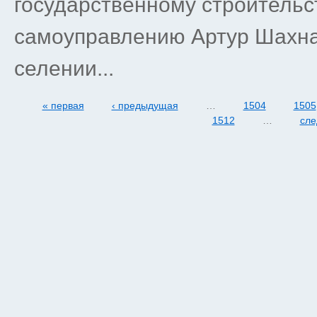
государственному строительс
самоуправлению Артур Шахна
селении...
« первая
‹ предыдущая
…
1504
1505
1512
…
сле