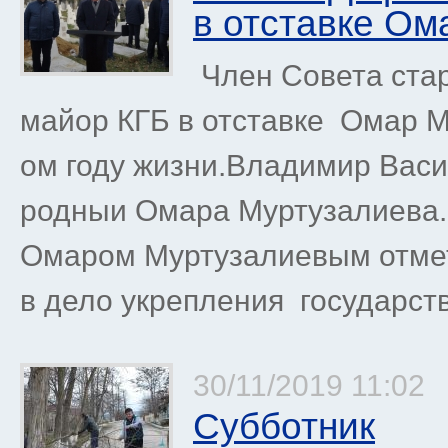
в отставке О
Член Совета стар
майор КГБ в отставке Омар М
ом году жизни.Владимир Вас
родныи Омара Муртузалиева.
Омаром Муртузалиевым отмети
в дело укрепления государств
30/11/2019 11:02
Субботник