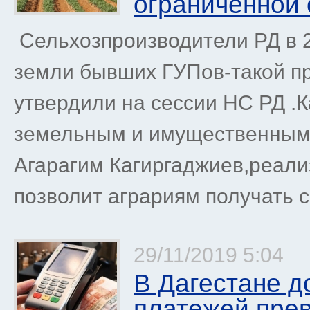
ограниченной 
Сельхозпроизводители РД в 2
земли бывших ГУПов-такой п
утвердили на сессии НС РД .К
земельным и имущественным
Агарагим Кагиргаджиев,реали
позволит аграриям получать с
29/11/2019 5:04
В Дагестане д
платежей пре