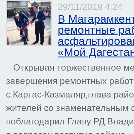
29/11/2019 4:24
В Магарамкен
ремонтные ра
асфальтирован
«Мой Дагеста
Открывая торжественное ме
завершения ремонтных работ
с.Картас-Казмаляр,глава рай
жителей со знаменательным с
поблагодарил Главу РД Влад