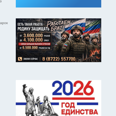
ю
дарок