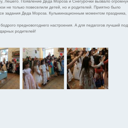
иму, Лешего. Появление Деда Мороза и Снегурочки вызвало огромну
ерои не только повеселили детей, но и родителей. Приятно было
все задания Деда Мороза. Кульминационным моментом праздника,
 бодрого предновогоднего настроения. А для педагогов лучший по
годарных родителей!