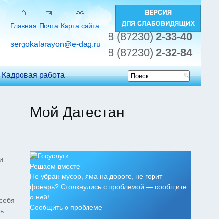
Главная
Почта
Карта сайта
8 (87230)
2-33-40
sergokalarayon@e-dag.ru
8 (87230)
2-32-84
Кадровая работа
Форма
поиска
Мой Дагестан
и
Решаем вместе
Не убран мусор, яма на дороге, не горит
фонарь? Столкнулись с проблемой — сообщите
о ней!
 себя
Сообщить о проблеме
сь