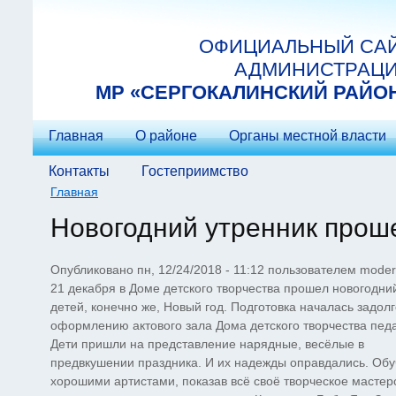
Перейти к основному содержанию
ОФИЦИАЛЬНЫЙ СА
АДМИНИСТРАЦ
МP «СЕРГОКАЛИНСКИЙ РАЙО
Главная
О районе
Органы местной власти
Контакты
Гостеприимство
Главная
Вы здесь
Новогодний утренник проше
Опубликовано пн, 12/24/2018 - 11:12 пользователем
moder
21 декабря в Доме детского творчества прошел новогодни
детей, конечно же, Новый год. Подготовка началась задол
оформлению актового зала Дома детского творчества пед
Дети пришли на представление нарядные, весёлые в
предвкушении праздника. И их надежды оправдались. Обу
хорошими артистами, показав всё своё творческое мастер