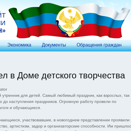
ЙТ
ИИ
Н»
Экономика
Документы
Обращения граждан
л в Доме детского творчества
ator
й утренник для детей. Самый любимый праздник, как взрослых, так 
го до наступления праздников. Огромную работу провели по
агоги и обучающиеся.
чающиеся, участвовавшие, в новогоднем представлении проявили
ство, артистизм, задор и организаторские способности. Им пришло