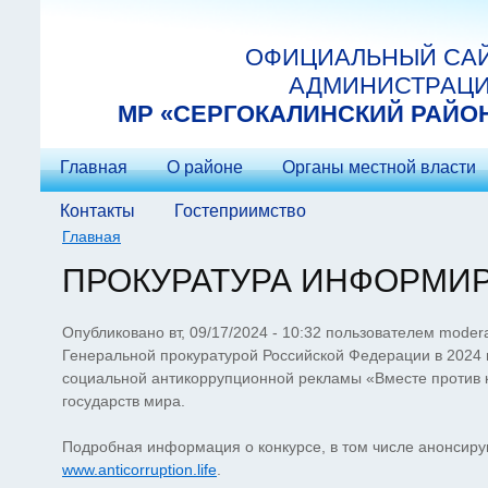
Перейти к основному содержанию
ОФИЦИАЛЬНЫЙ СА
АДМИНИСТРАЦ
МP «СЕРГОКАЛИНСКИЙ РАЙО
Главная
О районе
Органы местной власти
Контакты
Гостеприимство
Главная
Вы здесь
ПРОКУРАТУРА ИНФОРМИ
Опубликовано вт, 09/17/2024 - 10:32 пользователем
modera
Генеральной прокуратурой Российской Федерации в 2024
социальной антикоррупционной рекламы «Вместе против к
государств мира.
Подробная информация о конкурсе, в том числе анонсир
www.anticorruption.life
.