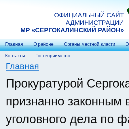
Перейти к основному содержанию
ОФИЦИАЛЬНЫЙ САЙТ
АДМИНИСТРАЦИИ
МP «СЕРГОКАЛИНСКИЙ РАЙОН»
Главная
О районе
Органы местной власти
Э
Контакты
Гостеприимство
Вы здесь
Главная
Прокуратурой Сергок
признанно законным 
уголовного дела по 