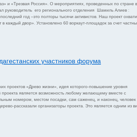
аз» и «Трезвая Россия». О мероприятиях, проведенных по стране 
ал руководитель его регионального отделения Шамиль Алиев :
последний год –это полторы тысячи активистов. Наш проект охват
т в каждый двор». Установлено 60 воркаут-площадок за счет частны
дагестанских участников форума
их проектов «Древо жизни», идея которого-повышение уровня
й проекта является возможность любому желающему вместе с
ьным номером, местом посадки, сам саженец, и наконец, человек
 дерево-рассказали организаторы проекта. Это является одним из 