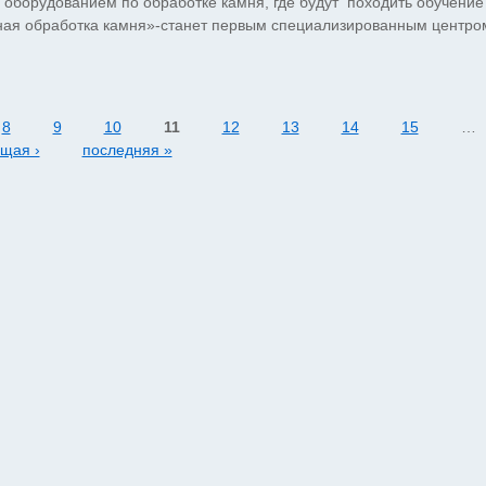
оборудованием по обработке камня, где будут походить обучение
рная обработка камня»-станет первым специализированным центро
8
9
10
11
12
13
14
15
…
щая ›
последняя »