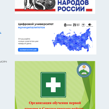
.
ысяч