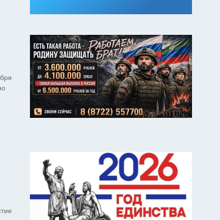
ября
но
стие