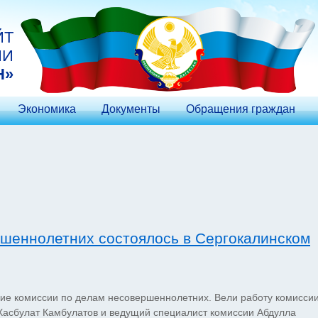
ЙТ
ИИ
Н»
Экономика
Документы
Обращения граждан
ршеннолетних состоялось в Сергокалинском
ние комиссии по делам несовершеннолетних. Вели работу комисси
Хасбулат Камбулатов и ведущий специалист комиссии Абдулла