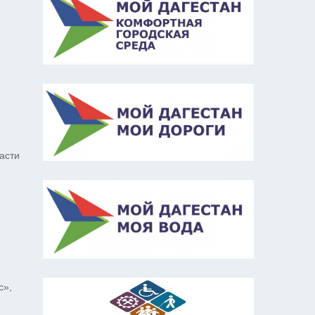
асти
с»,