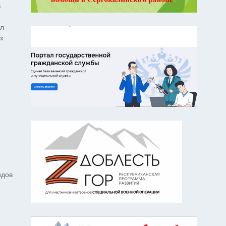
в
ил
х
видов