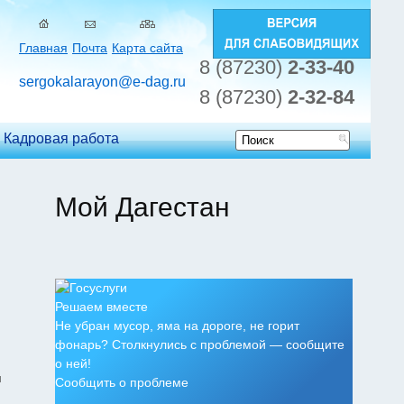
Главная
Почта
Карта сайта
8 (87230)
2-33-40
sergokalarayon@e-dag.ru
8 (87230)
2-32-84
Кадровая работа
Форма
поиска
Мой Дагестан
Решаем вместе
Не убран мусор, яма на дороге, не горит
фонарь? Столкнулись с проблемой — сообщите
о ней!
и
Сообщить о проблеме