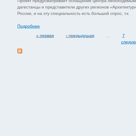
Проект предусматривает оснащение центра необходимым 
дагестанцы и представители других регионов «Архитекту
России, и на эту специальность есть большой спрос, т.к.
Подробнее
« первая
‹ предыдущая
…
7
Страницы
следую