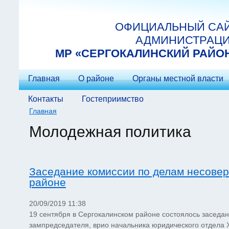
Перейти к основному содержанию
ОФИЦИАЛЬНЫЙ СА
АДМИНИСТРАЦ
МP «СЕРГОКАЛИНСКИЙ РАЙО
Главная
О районе
Органы местной власти
Контакты
Гостеприимство
Главная
Вы здесь
Молодежная политика
Заседание комиссии по делам несове
районе
20/09/2019 11:38
19 сентября в Сергокалинском районе состоялось заседа
зампредседателя, врио начальника юридического отдела 