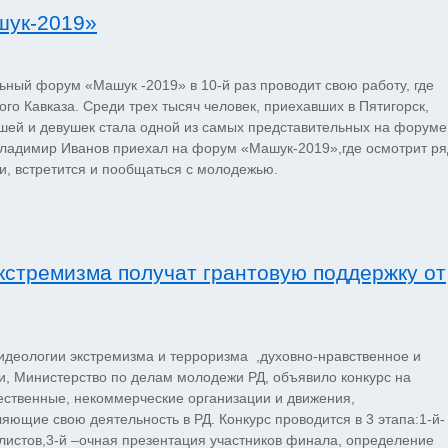
шук-2019»
ный форум «Машук -2019» в 10-й раз проводит свою работу, где
го Кавказа. Среди трех тысяч человек, приехавших в Пятигорск,
шей и девушек стала одной из самых представительных на форуме
Владимир Иванов приехал на форум «Машук-2019»,где осмотрит ря
ми, встретится и пообщаться с молодежью.
кстремизма получат грантовую поддержку от
идеологии экстремизма и терроризма ,духовно-нравственное и
и, Министерство по делам молодежи РД, объявило конкурс на
щественные, некоммерческие организации и движения,
ющие свою деятельность в РД. Конкурс проводится в 3 этапа:1-й-
алистов,3-й –очная презентация участников финала, определение