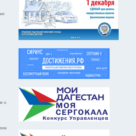
ния
м о
ием