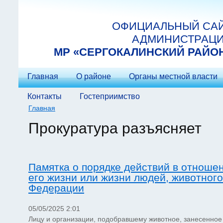
Перейти к основному содержанию
ОФИЦИАЛЬНЫЙ СА
АДМИНИСТРАЦ
МP «СЕРГОКАЛИНСКИЙ РАЙО
Главная
О районе
Органы местной власти
Контакты
Гостеприимство
Главная
Вы здесь
Прокуратура разъясняет
Памятка о порядке действий в отноше
его жизни или жизни людей, животного
Федерации
05/05/2025 2:01
Лицу и организации, подобравшему животное, занесенное 