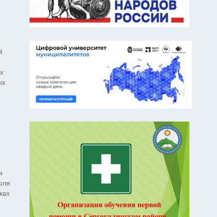
й
х
ых
и
оля
ках