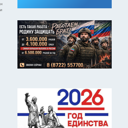
ан
 и