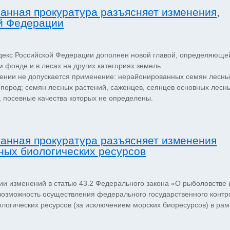
анная прокуратура разъясняет изменения,
ой Федерации
декс Российской Федерации дополнен новой главой, определяюще
фонде и в лесах на других категориях земель.
едении не допускается применение: нерайонированных семян лесны
 пород; семян лесных растений, саженцев, сеянцев основных лесн
 посевные качества которых не определены.
анная прокуратура разъясняет изменения
ных биологических ресурсов
и изменений в статью 43.2 Федерального закона «О рыболовстве 
возможность осуществления федерального государственного контр
ологических ресурсов (за исключением морских биоресурсов) в рам