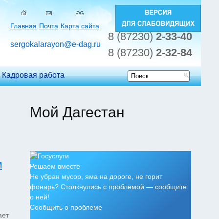
Главная
Почта
Карта сайта
8 (87230)
2-33-40
sergokalarayon@e-dag.ru
8 (87230)
2-32-84
Кадровая работа
Форма
поиска
Мой Дагестан
м
Решаем вместе
Не убран мусор, яма на дороге, не горит
фонарь? Столкнулись с проблемой — сообщите
о ней!
Сообщить о проблеме
ает