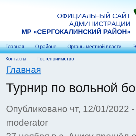
Перейти к основному содержанию
ОФИЦИАЛЬНЫЙ САЙТ
АДМИНИСТРАЦИИ
МP «СЕРГОКАЛИНСКИЙ РАЙОН»
Главная
О районе
Органы местной власти
Э
Контакты
Гостеприимство
Вы здесь
Главная
Турнир по вольной б
Опубликовано чт, 12/01/2022 
moderator