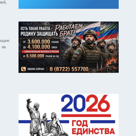
лей,
оящее
 за