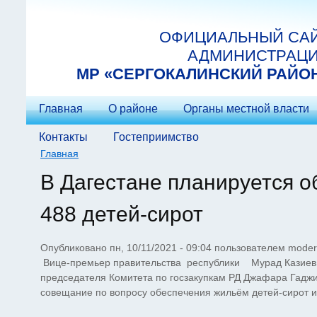
Перейти к основному содержанию
ОФИЦИАЛЬНЫЙ СА
АДМИНИСТРАЦ
МP «СЕРГОКАЛИНСКИЙ РАЙО
Главная
О районе
Органы местной власти
Контакты
Гостеприимство
Главная
Вы здесь
В Дагестане планируется 
488 детей-сирот
Опубликовано пн, 10/11/2021 - 09:04 пользователем
moder
Вице-премьер правительства республики Мурад Казиев, 
председателя Комитета по госзакупкам РД Джафара Гаджи
совещание по вопросу обеспечения жильём детей-сирот и