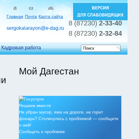
Главная
Почта
Карта сайта
8 (87230)
2-33-40
sergokalarayon@e-dag.ru
8 (87230)
2-32-84
Кадровая работа
Форма
поиска
Мой Дагестан
ми
Решаем вместе
Не убран мусор, яма на дороге, не горит
фонарь? Столкнулись с проблемой — сообщите
о ней!
Сообщить о проблеме