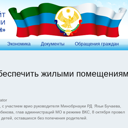
ЙТ
ИИ
Н»
Экономика
Документы
Обращения граждан
обеспечить жилыми помещения
ator
с участием врио руководителя Минобрнауки РД Яхьи Бучаева,
бекова, глав администраций МО в режиме ВКС, 8 октября провел
 детей, оставшихся без попечения родителей.