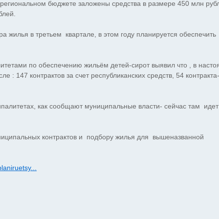
в региональном бюджете заложены средства в размере 450 млн руб
блей.
ра жилья в третьем квартале, в этом году планируется обеспечить
етами по обеспечению жильём детей-сирот выявил что , в наст
е : 147 контрактов за счет республиканских средств, 54 контракта-
ципалитетах, как сообщают муниципальные власти- сейчас там идет
униципальных контрактов и подбору жилья для вышеназванной
laniruetsy...