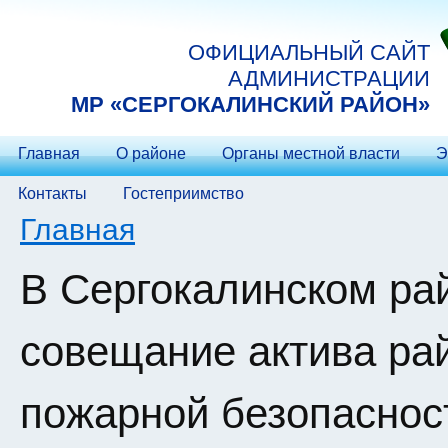
Перейти к основному содержанию
ОФИЦИАЛЬНЫЙ САЙТ
АДМИНИСТРАЦИИ
МP «СЕРГОКАЛИНСКИЙ РАЙОН»
Главная
О районе
Органы местной власти
Э
Контакты
Гостеприимство
Вы здесь
Главная
В Сергокалинском ра
совещание актива ра
пожарной безопаснос