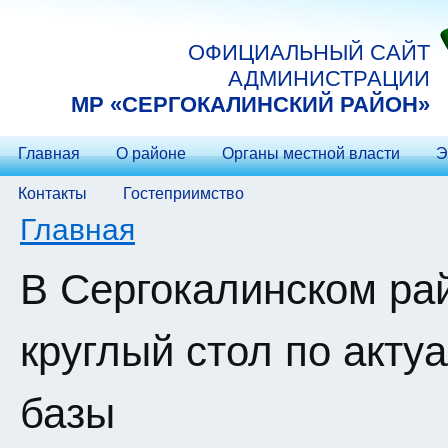
Перейти к основному содержанию
ОФИЦИАЛЬНЫЙ САЙТ
АДМИНИСТРАЦИИ
МP «СЕРГОКАЛИНСКИЙ РАЙОН»
Главная
О районе
Органы местной власти
Э
Контакты
Гостеприимство
Вы здесь
Главная
В Сергокалинском ра
круглый стол по акту
базы