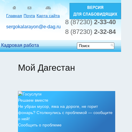
Главная
Почта
Карта сайта
8 (87230)
2-33-40
sergokalarayon@e-dag.ru
8 (87230)
2-32-84
Кадровая работа
Форма
поиска
Мой Дагестан
Решаем вместе
Не убран мусор, яма на дороге, не горит
фонарь? Столкнулись с проблемой — сообщите
о ней!
Сообщить о проблеме