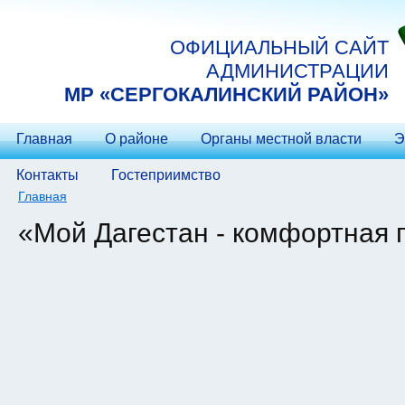
Перейти к основному содержанию
ОФИЦИАЛЬНЫЙ САЙТ
АДМИНИСТРАЦИИ
МP «СЕРГОКАЛИНСКИЙ РАЙОН»
Главная
О районе
Органы местной власти
Э
Контакты
Гостеприимство
Главная
Вы здесь
«Мой Дагестан - комфортная 