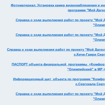
Фотоматериал. Установка камер видеонаблюдения и ин
программе "Мой Даге
Справка о ходе выполнения работ по проекту "Мой 
"Олим
Справка о ходе выполнения работ по проекту "Мой 
"Олим
Справка о ходе выполнения работ по проекту "Мой Дагес
с.Кичи-Гамри Сер
ПАСПОРТ объекта федеральной программы «Комфортна
"Олимпийский" в МР 
Информационный щит объекта по программе "Комфор
с.Сергокала Серг
Справка
о ходе выполнения работ по проекту "
Мой Д
"Олим